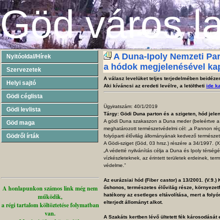
:
Göd város l
A Duna-Ipoly Nemzeti Par
Nyitóoldal/Hírek
a hódok megjelenésével ka
Szervezetek
A válasz levelüket teljes terjedelmében beidéze
Helyi sajtó
Aki kíváncsi az eredeti levélre, a letöltheti
ide k
Gödi céglista
Ügyiratszám: 40/1/2019
Gödi levlista
Tárgy: Gödi Duna parton és a szigeten, hód jelen
A gödi Duna szakaszon a Duna meder (beleértve a p
Göd maga
meghatározott természetvédelmi cél: „a Pannon régió
Gödről írták
folyóparti élővilág állományának kedvező természe
A Gödi-sziget (Göd, 03 hrsz.) részére a 34/1997. (X
„A védetté nyilvánítás célja a Duna és Ipoly térségéb
vízkészleteknek, az érintett területek erdeinek, te
védelme.”
Az eurázsiai hód (Fiber castor) a 13/2001. (V.9.)
A honlapunkon számos link még nem
őshonos, természetes élővilág része, környeze
hatékony az esetleges eltávolítása, mert a foly
működik,
elterjedt állományt alkot.
a régi tartalom költöztetése folymatban
van.
A Szakáts kertben lévő ültetett fék károsodását