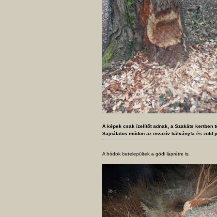
A képek csak ízelítőt adnak, a Szakáts kertben t
Sajnálatos módon az invazív bálványfa és zöld j
A hódok betelepültek a gödi láprétre is.