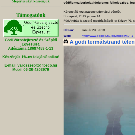
Megértésüket köszönjük
védőlemez-burkolat ideiglenes felhelyezése, le
Kérem tájékoztatásom tudomásul vételét.
Támogatónk
Budapest, 2019.január 14.
Füri András igazgató megbízásából, dr Kézdy Pál s
Dátum:
Január 23, 2019
Web:
http://www.godiek.hu/pic/hodok/40_1
Gödi Városfejlesztő és Szépítő
A gödi termálstrand télen 
Egyesület.
Adószáma:18687453-1-13
Köszönjük 1%-os felajánlásaikat!
E-mail: varosszepito@beco.hu
Mobil: 06-30-4203979