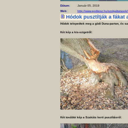
Dátum:
Január 05, 2019
Web:
http://www.goditesz.hu/szolgaltatasok/
Hódok pusztítják a fákat
Hódok telepedtek meg a gödi Duna-parton, és sa
Két kép a kis-szigetről:
Két további kép a Szakáts kerti pusztításról: