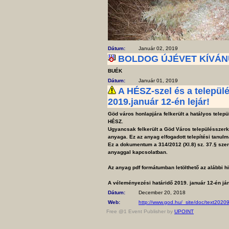
Dátum:
Január 02, 2019
BOLDOG ÚJÉVET KÍVÁ
BUÉK
Dátum:
Január 01, 2019
A HÉSZ-szel és a települ
2019.január 12-én lejár!
Göd város honlapjára felkerült a hatályos telepü
HÉSZ.
Ugyancsak felkerült a Göd Város településszerke
anyaga. Ez az anyag elfogadott telepítési tanulm
Ez a dokumentum a 314/2012 (XI.8) sz. 37.§ szeri
anyaggal kapcsolatban.
Az anyag pdf formátumban letölthető az alábbi h
A véleményezési határidő 2019. január 12-én jár
Dátum:
December 20, 2018
Web:
http://www.god.hu/_site/doc/text202
Free @1 Event Publisher by
UPOINT